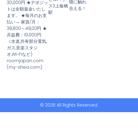
猫に触れ
30,000円 ★デポジッ
ス3上板橋
合える！
トは全額返金いたし
駅
ます。 ★毎月のお支
払い→ 家賃/月：
38,800～49,00円 ★
共益費：10,000円
（水道,共有部分電気,
ガス,音楽スタジ
オ,Wi-Fiなど)
roomjapan.com
(my-shea.com)
© 2026 All Rights Reserved.