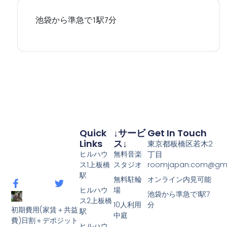
Quick
↓サービ
Get In Touch
Links
ス↓
東京都板橋区若木2
ヒルハウ
無料音楽
丁目
ス1上板橋
スタジオ
roomjapan.com@gma
駅
無料駐輪
オンライン内見可能
ヒルハウ
場
池袋から準急で1駅7
ス2上板橋
10人利用
分
初期費用(家賃＋共益
駅
中庭
費)日割＋デポジット
ヒルハウ