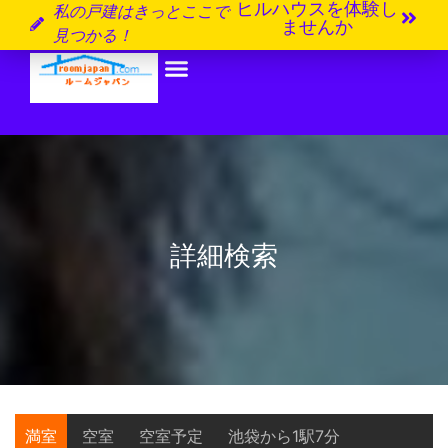
ヒルハウスを体験し
私の戸建はきっとここで
ませんか
見つかる！
詳細検索
満室
空室
空室予定
池袋から1駅7分