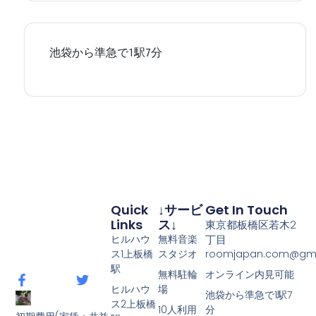
Quick
↓サービ
Get In Touch
Links
ス↓
東京都板橋区若木2
ヒルハウ
無料音楽
丁目
ス1上板橋
スタジオ
roomjapan.com@gma
駅
無料駐輪
オンライン内見可能
ヒルハウ
場
池袋から準急で1駅7
ス2上板橋
10人利用
分