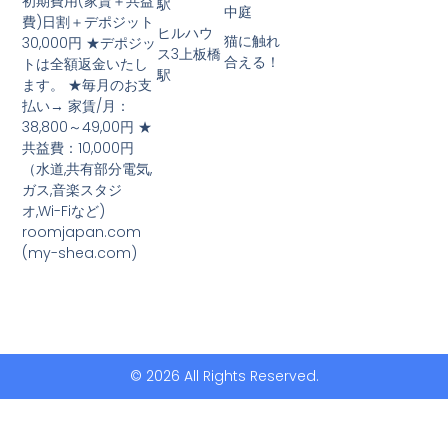
初期費用(家賃＋共益
駅
中庭
費)日割＋デポジット
ヒルハウ
猫に触れ
30,000円 ★デポジッ
ス3上板橋
合える！
トは全額返金いたし
駅
ます。 ★毎月のお支
払い→ 家賃/月：
38,800～49,00円 ★
共益費：10,000円
（水道,共有部分電気,
ガス,音楽スタジ
オ,Wi-Fiなど)
roomjapan.com
(my-shea.com)
© 2026 All Rights Reserved.