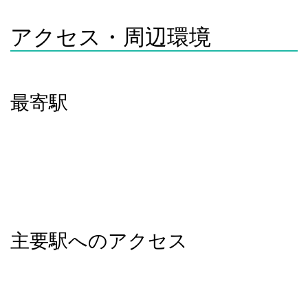
アクセス・周辺環境
物件所在地: 東京都板橋区若木2丁目
最寄駅
東武東上線 上板橋駅 徒歩約13分。駅前にはイトーヨ
ーカドー上板橋店があり便利です。
東武東上線 東武練馬駅 徒歩約14分。静かな住宅街に
位置し、イオン板橋店も近くにあります。
都営三田線 志村三丁目駅 徒歩約21分。程よい運動に
なり、ニトリ志村三丁目店も利用できます。
主要駅へのアクセス
上板橋駅 → 池袋駅：7分
上板橋駅 → 新宿駅：19分
上板橋駅 → 渋谷駅：24分