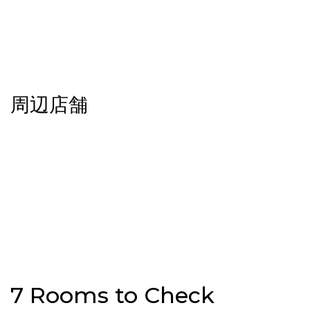
上板橋駅 → 上野駅：32分
上板橋駅 → 秋葉原駅：36分
上板橋駅 → 東京駅：30分
上板橋駅 → 品川駅：42分
上板橋駅 → 横浜駅：54分
周辺店舗
ファミリーマート板橋西台店 300m / 徒歩5分
コモディイイダ徳丸店 500m / 徒歩7分
どらっぐぱぱす 板橋徳丸店 約590m / 徒歩8分
アコレ西台3丁目店 550m / 徒歩7分
まいばすけっと 徳丸1丁目店 約700m / 徒歩9分
セブンイレブン板橋若木1丁目店 650m / 徒歩8分
セブンイレブン板橋若木3丁目店 650m / 徒歩8分
スーパーベルクス板橋中台店 870m / 徒歩11分
コジマ×ビックカメラ 上板橋店 約840m
7 Rooms to Check