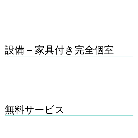
毎月のお支払い: 家賃 (各部屋による)
共益費：10,000円（水道、共有部分電気、ガス、音楽スタジ
オ、Wi-Fi、有線ネット代などを含む)
個室電気代：検針徴収 (年間月平均1500円)
設備 – 家具付き完全個室
個室には、ベッド、冷蔵庫、冷暖房、チェア、テーブル、カ
ーテン、照明器具、Wi-Fi、火災報知器などが完備されていま
す。
希望者にはテレビを無料貸し出しいたします。
無料サービス
音楽スタジオ
無料駐輪場