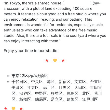
“In Tokyo, there’s a shared house (
roomjapan.com
) (my-
shea.com)with a plot of land exceeding 400 square
meters. It features a courtyard and a free studio where you
can enjoy relaxation, reading, and sunbathing. This
environment is wonderful for residents, especially music
enthusiasts who can take advantage of the free music
studio. Also, there are four cats in the courtyard where you
can enjoy interacting with them.”
Enjoy your time in our studio!
★
★
東京23区内の板橋区
千代田区、中央区、港区、新宿区、文京区、台東区、
墨田区、江東区、品川区、目黒区、大田区、世田谷
区、渋谷区、中野区、杉並区、豊島区、北区、荒川
区、板橋区、練馬区、足立区、葛飾区、江戸川区
★
★