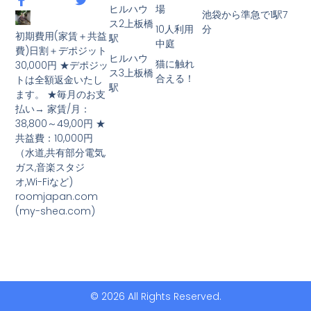
ヒルハウ
場
池袋から準急で1駅7
ス2上板橋
10人利用
分
初期費用(家賃＋共益
駅
中庭
費)日割＋デポジット
ヒルハウ
猫に触れ
30,000円 ★デポジッ
ス3上板橋
合える！
トは全額返金いたし
駅
ます。 ★毎月のお支
払い→ 家賃/月：
38,800～49,00円 ★
共益費：10,000円
（水道,共有部分電気,
ガス,音楽スタジ
オ,Wi-Fiなど)
roomjapan.com
(my-shea.com)
© 2026 All Rights Reserved.