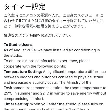
タイマー設定
ご入室時にエアコンの電源を入れ、ご自身のスケジュールに
合わせて1時間または2時間のタイマーを設定していただくこ
とで、無駄な電気の使用を抑えることができます。
快適なスタジオ時間をお過ごしください。
To Studio Users,
As of August 2024, we have installed air conditioning in
the studio.
To ensure a more comfortable experience, please
cooperate with the following points:
Temperature Setting:
A significant temperature difference
between indoors and outdoors can lead to physical strain
and increased electricity costs. The Ministry of the
Environment recommends setting the room temperature to
25°C in summer and 22°C in winter to save energy without
compromising comfort.
Timer Setting:
When you enter the studio, please turn on
the air conditioner and set a timer for 1 or 2 hours