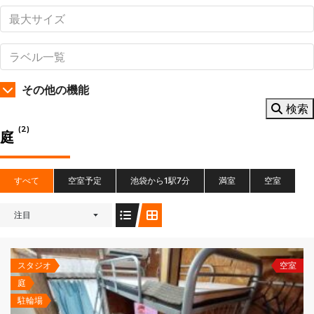
その他の機能
検索
(2)
庭
すべて
空室予定
池袋から1駅7分
満室
空室
注目
スタジオ
空室
庭
駐輪場