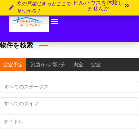
ヒルハウスを体験し
私の戸建はきっとここで
ませんか
見つかる！
物件を検索
空室予定
池袋から1駅7分
満室
空室