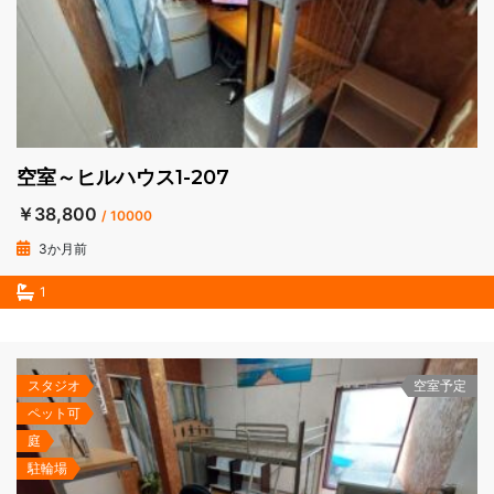
空室～ヒルハウス1-207
￥38,800
/ 10000
3か月前
1
スタジオ
空室予定
ペット可
庭
駐輪場