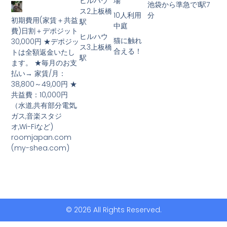
ヒルハウ
場
池袋から準急で1駅7
ス2上板橋
10人利用
分
初期費用(家賃＋共益
駅
中庭
費)日割＋デポジット
ヒルハウ
猫に触れ
30,000円 ★デポジッ
ス3上板橋
合える！
トは全額返金いたし
駅
ます。 ★毎月のお支
払い→ 家賃/月：
38,800～49,00円 ★
共益費：10,000円
（水道,共有部分電気,
ガス,音楽スタジ
オ,Wi-Fiなど)
roomjapan.com
(my-shea.com)
© 2026 All Rights Reserved.