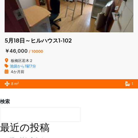
5月18日～ヒルハウス1-102
￥46,000
/ 10000
板橋区若木２
池袋から1駅7分
4か月前
2
8 m
1
検索
検索
最近の投稿